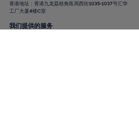
香港地址：香港九龙荔枝角医局西街1035-1037号汇华
工厂大厦4楼C室
我们提供的服务
全球递送
北欧递送
仓库 / 履行
市场洞察
联系我们
请求报价
工具
自助工具
公司