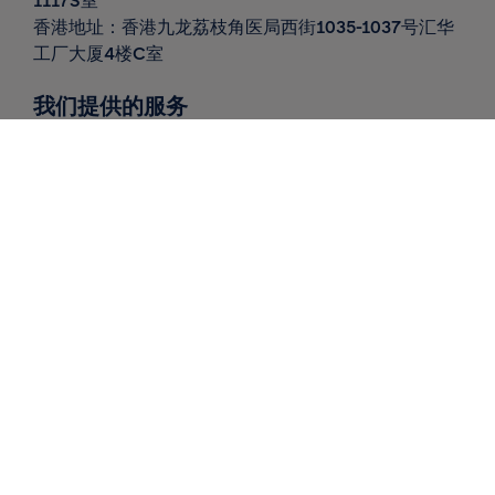
1117S
室
香港地址：香港九龙荔枝角医局西街1035-1037号汇华
工厂大厦4楼C室
我们提供的服务
全球递送
北欧递送
仓库 / 履行
市场洞察
联系我们
请求报价
工具
自助工具