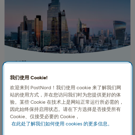
欧洲
覆盖所有欧盟和非欧盟欧洲市场，运输速度特别快，
我们使用 Cookie!
往返德国、英国、荷兰和波兰。欧洲入境北欧电子商
欢迎来到 PostNord！我们使用 cookie 来了解我们网
务的首选合作伙伴。
站的使用方式，并在您访问我们时为您提供更好的体
验。某些 Cookie 在技术上是网站正常运行所必需的，
因此始终保持启用状态。请在下方选择是否接受所有
Cookie、仅接受必要的 Cookie，
在此处了解我们如何使用 cookies 的更多信息。