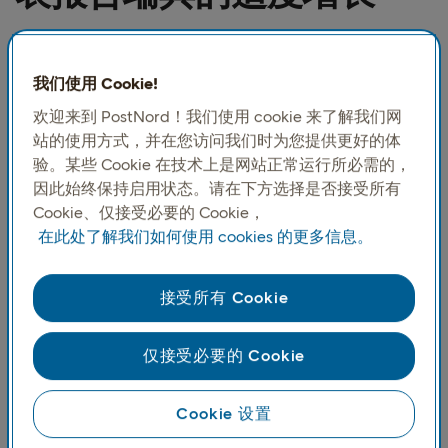
虽然更好的时代可能即将到来，但这尚未完全
反映在电子商务中。虽然本季度的增长是积极
我们使用 Cookie!
的，但只达到 1% 的适度增长。一个趋势仍然很
欢迎来到 PostNord！我们使用 cookie 来了解我们网
明确；行业发展差异很大。新兴行业，即制药
站的使用方式，并在您访问我们时为您提供更好的体
行业，仍然呈现出令人印象深刻的数字，但不
验。某些 Cookie 在技术上是网站正常运行所必需的，
因此始终保持启用状态。请在下方选择是否接受所有
如前几个季度那么强劲，而建筑产品行业继续
Cookie、仅接受必要的 Cookie，
呈现强劲的下降趋势。
在此处了解我们如何使用 cookies 的更多信息。
中国现已成为瑞典网上消费者最大的外
接受所有 Cookie
国市场
本季度，来自中国的网上购物大幅增长，现在在名单上排名
仅接受必要的 Cookie
第一。中国的两家低成本巨头 Temu 和 Shein 大受欢迎，这
在很大程度上要归功于这些公司，中国才能取得这一地位。
Cookie 设置
循环模式是未来电子商务不可或缺的一