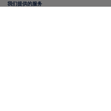
我们提供的服务
全球递送
北欧递送
仓库 / 履行
市场洞察
联系我们
请求报价
工具
自助工具
公司
关于我们
PostNord集团