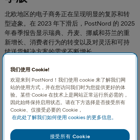
北欧地区的电子商务正在呈现明显的复苏和转
型迹象。在 2023 年下滑后，PostNord 的 2025
年春季报告显示瑞典、丹麦、挪威和芬兰的重
新增长、消费者行为的转变以及对灵活和可持
续送货解决方案的需求不断增长。
该报告的主要亮点包括：
我们使用 Cookie!
欢迎来到 PostNord！我们使用 cookie 来了解我们网
1. 一般市场趋势
站的使用方式，并在您访问我们时为您提供更好的体
在过去一年内，73% 的人从国外进行了网上购物
验。某些 Cookie 在技术上是网站正常运行所必需的，
48% 的人每月从国外进行网上购物
因此始终保持启用状态。请在下方选择是否接受所有
62% 的客户支付了最后一次送货费用
Cookie、仅接受必要的 Cookie，
77% 的人表示，选择提货地点的可能性是在选择购物
在此处了解我们如何使用 cookies 的更多信息。
地点时最重要的因素
32% 的北欧消费者上个月从网上购买了二手商品
接受所有 Cookie
10 名消费者中有 8 名在从网上购物时受到可持续发展