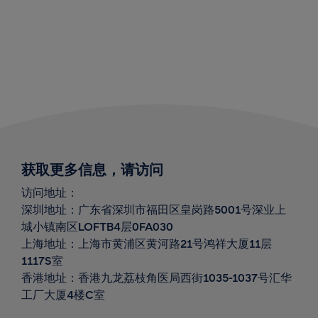
获取更多信息，请访问
访问地址：
深圳地址：广东省深圳市福田区皇岗路
5001
号深业上
城小镇南区
LOFTB4
层
0FA030
上海地址：上海市黄浦区黄河路
21
号鸿祥大厦
11
层
1117S
室
香港地址：香港九龙荔枝角医局西街1035-1037号汇华
工厂大厦4楼C室