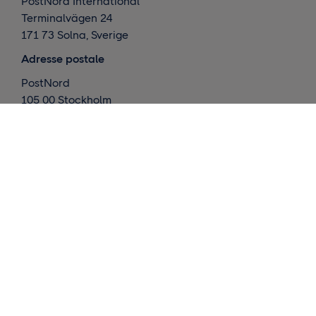
PostNord International
Terminalvägen 24
171 73 Solna, Sverige
Adresse postale
PostNord
105 00 Stockholm
Sverige
Nos activités
Livraisons internationales
Livraisons nordiques
Entreposage et exécution
Connaissances
Nous contacter
Demander un devis