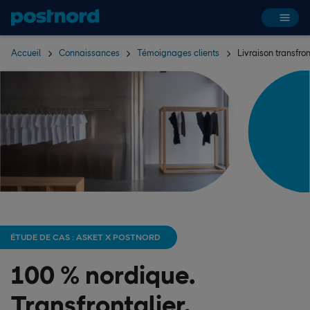
Hoppa över navigering och sök
Accueil
Connaissances
Témoignages clients
Livraison transfro
ÉTUDE DE CAS : ASKET X POSTNORD
100 % nordique.
Transfrontalier.