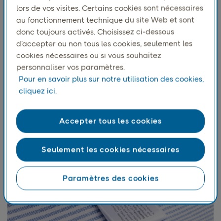
lors de vos visites. Certains cookies sont nécessaires
Asket est une marque de mode nordique connue pour
au fonctionnement technique du site Web et sont
son engagement en faveur de la qualité, de la
donc toujours activés. Choisissez ci-dessous
transparence et de la durabilité. Les clients attendent
d’accepter ou non tous les cookies, seulement les
une expérience de livraison reflétant le soin et l’attention
cookies nécessaires ou si vous souhaitez
que la marque accorde à ses produits. Après le
personnaliser vos paramètres.
déménagement de son entrepôt, Asket recherchait une
Pour en savoir plus sur notre utilisation des cookies,
solution qui préserverait une expérience de livraison
cliquez ici.
locale de confiance dans tous les pays nordiques tout en
offrant le même niveau de transparence et de
responsabilité définissant la marque dans chaque colis.
Accepter tous les cookies
Seulement les cookies nécessaires
Paramètres des cookies