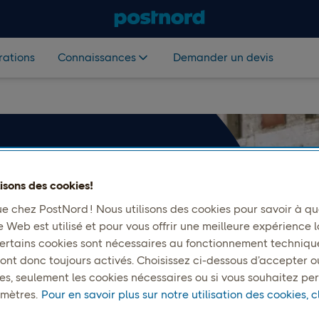
rations
Connaissances
Demander un devis
s livraisons
lisons des cookies!
ients
e chez PostNord ! Nous utilisons des cookies pour savoir à que
e Web est utilisé et pour vous offrir une meilleure expérience l
 Certains cookies sont nécessaires au fonctionnement techniqu
ont donc toujours activés. Choisissez ci-dessous d’accepter o
ies, seulement les cookies nécessaires ou si vous souhaitez pe
iorent leurs performances au
mètres.
Pour en savoir plus sur notre utilisation des cookies, cl
t des retours pour stimuler