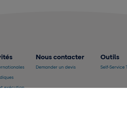
ités
Nous contacter
Outils
ernationales
Demander un devis
Self-Service 
rdiques
t exécution
s