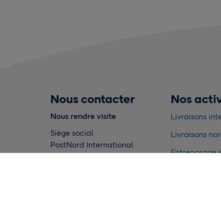
Nous contacter
Nos activ
Nous rendre visite
Livraisons int
Siège social
Livraisons no
PostNord International
Entreposage e
Terminalvägen 24
171 73 Solna, Sverige
Connaissance
Adresse postale
PostNord
105 00 Stockholm