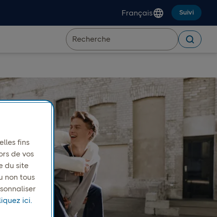
Français
Suivi
lles fins
ors de vos
e du site
u non tous
rsonnaliser
iquez ici.