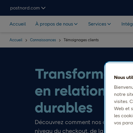
Hoppa över navigering och sök
postnord.com
Accueil
À propos de nous
Services
Intég
Accueil
Connaissances
Témoignages clients
Transformez le
Nous uti
en relations cl
Bienvenu
notre sit
visites.
durables
Web et s
les cook
Découvrez comment nos clients amél
vos para
niveau du checkout, de la livraison e