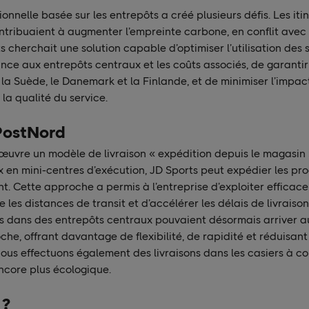
ionnelle basée sur les entrepôts a créé plusieurs défis. Les it
tribuaient à augmenter l’empreinte carbone, en conflit avec l
s cherchait une solution capable d’optimiser l’utilisation des 
ce aux entrepôts centraux et les coûts associés, de garantir 
 la Suède, le Danemark et la Finlande, et de minimiser l’impa
la qualité du service.
 PostNord
œuvre un modèle de livraison « expédition depuis le magasin 
 en mini-centres d’exécution, JD Sports peut expédier les pr
t. Cette approche a permis à l’entreprise d’exploiter efficac
e les distances de transit et d’accélérer les délais de livraison
 dans des entrepôts centraux pouvaient désormais arriver au
che, offrant davantage de flexibilité, de rapidité et réduisant
ous effectuons également des livraisons dans les casiers à co
ncore plus écologique.
 ?