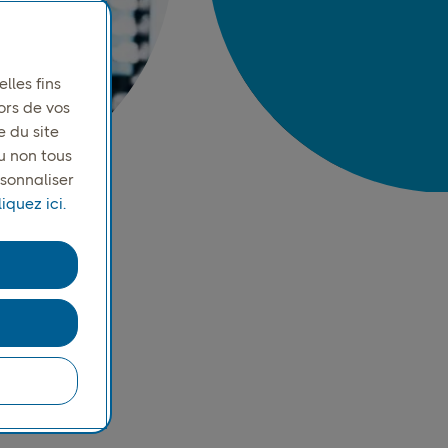
lles fins
ors de vos
e du site
u non tous
rsonnaliser
iquez ici.