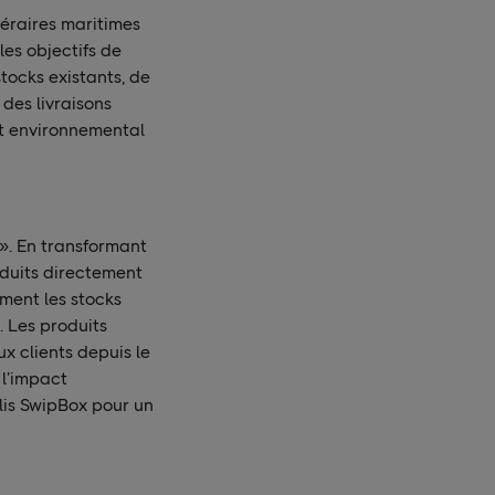
inéraires maritimes
es objectifs de
stocks existants, de
des livraisons
ct environnemental
». En transformant
oduits directement
ement les stocks
. Les produits
x clients depuis le
 l’impact
lis SwipBox pour un