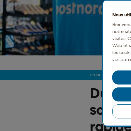
Nous uti
Bienvenu
notre sit
visites.
Web et s
les cook
vos para
ÉTUDE DE CAS : JD SP
Du mag
sommes
rapide