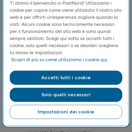
Ti diamo il benvenuto in PostNord! Utilizziamo i
rivenditori online svedesi strategie per
cookie per capire come viene utilizzato il nostro sito
mitigare le interruzioni della catena di
web e per offrirti un'esperienza migliore quando lo
fornitura globale e ridurre i costi di reso. Il
visiti. Alcuni cookie sono tecnicamente necessari
per il funzionamento del sito web e sono quindi
rapporto include anche un'intervista a
sempre abilitati. Scegli qui sotto se accetti tutti i
Mathias Parkheden, direttore della logistica
cookie, solo quelli necessari o se desideri scegliere
di Ellos Group.
tu stesso le impostazioni.
Scopri di più su come utilizziamo i cookie qui.
I punti salienti del report includono:
Accetti tutti i cookie
Performance del settore:
il settore farmaceutico
continua a essere il
Solo quelli necessari
settore più performante, con una crescita del
20% per il quinto trimestre consecutivo. Il
successo è attribuibile a prezzi competitivi,
Impostazioni dei cookie
alla comodità dell'e-commerce per i prodotti
compatti e a resi minimi, in particolare nel