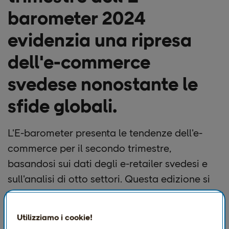
barometer 2024
evidenzia una ripresa
dell'e-commerce
svedese nonostante le
sfide globali.
L'E-barometer presenta le tendenze dell'e-
commerce per il secondo trimestre,
basandosi sui dati degli e-retailer svedesi e
sull'analisi di otto settori. Questa edizione si
concentra sul percorso del consumatore e
copre i pagamenti, le consegne e i resi. In
Utilizziamo i cookie!
collaborazione con Google, offre ai