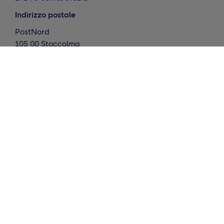
Indirizzo postale
PostNord
105 00 Stoccolma
Svezia
Cosa facciamo
Consegne internazionali
Consegne in Scandinavia
Magazzino ed evasione ordini
Approfondimenti
Contattaci
Richiedi un preventivo
Strumenti