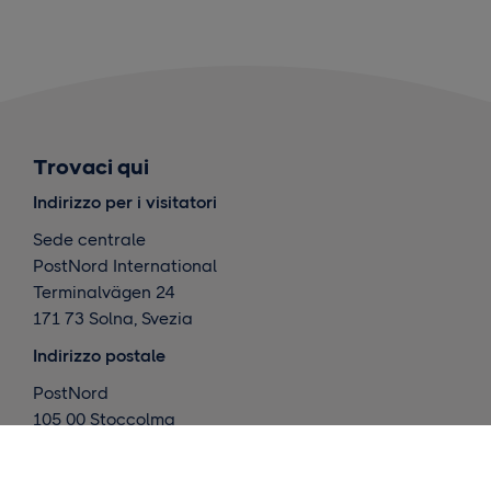
Trovaci qui
Indirizzo per i visitatori
Sede centrale
PostNord International
Terminalvägen 24
171 73 Solna, Svezia
Indirizzo postale
PostNord
105 00 Stoccolma
Svezia