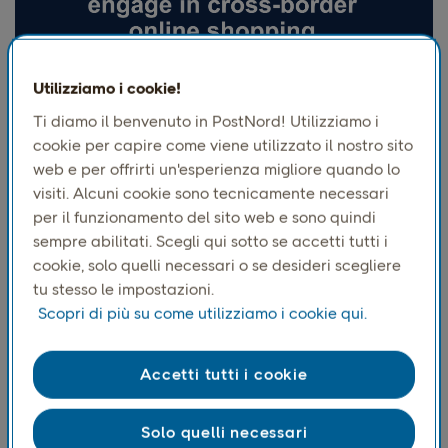
Utilizziamo i cookie!
Ti diamo il benvenuto in PostNord! Utilizziamo i
cookie per capire come viene utilizzato il nostro sito
web e per offrirti un'esperienza migliore quando lo
Risultati chiave:
visiti. Alcuni cookie sono tecnicamente necessari
Forte crescita dell'e-commerce:
per il funzionamento del sito web e sono quindi
nonostante le sfide geopolitiche e l'incertezza
sempre abilitati. Scegli qui sotto se accetti tutti i
economica, l'e-commerce continua a crescere in
cookie, solo quelli necessari o se desideri scegliere
tutta la Scandinavia. Le vendite online sono in
tu stesso le impostazioni.
costante aumento, mentre quelle nei negozi fisici
Scopri di più su come utilizziamo i cookie qui.
arrancano. Questa tendenza riflette i più ampi
modelli di spesa dei consumatori, che si rivolgono
Accetti tutti i cookie
sempre più agli acquisti online per la loro
convenienza e le migliori opzioni di prezzo.
Solo quelli necessari
Sensibilità ai prezzi e pressione competitiva: