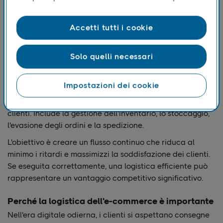
Accetti tutti i cookie
Solo quelli necessari
Impostazioni dei cookie
La logistica dell'e-commerce consiste nel gestire le fasi
che consentono ai prodotti di arrivare dal produttore ai
clienti. Include la gestione dell'inventario, lo stoccaggio,
l'evasione degli ordini e la spedizione.
L'obiettivo è creare un flusso continuo che riduca al
minimo i ritardi e massimizzi la soddisfazione dei clienti.
Se eseguita correttamente, una logistica efficiente può
rappresentare un vantaggio competitivo significativo.
Perché la logistica dell'e-commerce è importante
Nell'era digitale odierna, i clienti si aspettano consegne