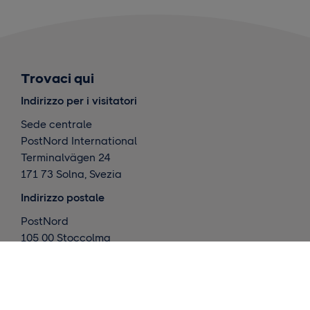
Trovaci qui
Indirizzo per i visitatori
Sede centrale
PostNord International
Terminalvägen 24
171 73 Solna, Svezia
Indirizzo postale
PostNord
105 00 Stoccolma
Svezia
Cosa facciamo