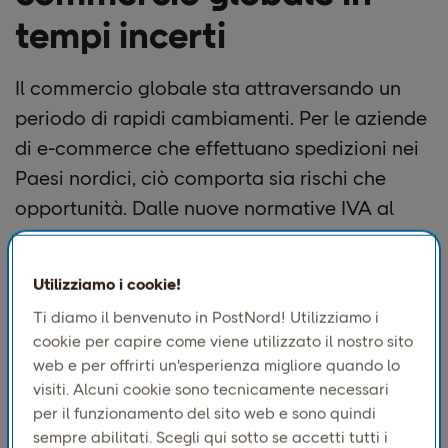
tempi incerti
Il commercio globale sta attraversando un
periodo di rapidi cambiamenti. Per le aziende
di e-commerce che effettuano spedizioni nei
Paesi nordici, ciò comporta sia rischi che
opportunità. Dalle nuove normative IVA al
cambiamento delle abitudini dei consumatori,
la pressione per rimanere all'avanguardia è
Utilizziamo i cookie!
forte.
Ti diamo il benvenuto in PostNord! Utilizziamo i
In PostNord collaboriamo quotidianamente
cookie per capire come viene utilizzato il nostro sito
web e per offrirti un'esperienza migliore quando lo
con marchi globali per aiutarli ad avere
visiti. Alcuni cookie sono tecnicamente necessari
successo in questo mercato. Durante il nostro
per il funzionamento del sito web e sono quindi
recente webinar
"Winning Global Trade in
sempre abilitati. Scegli qui sotto se accetti tutti i