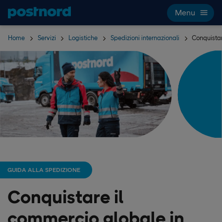
Hoppa över navigering och sök
Menu
Home
Servizi
Logistiche
Spedizioni internazionali
Conquistar
GUIDA ALLA SPEDIZIONE
Conquistare il
commercio globale in