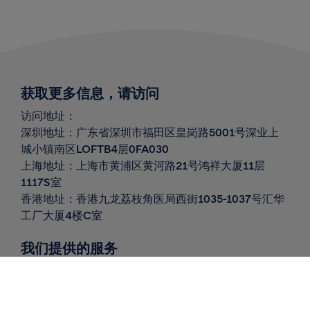
获取更多信息，请访问
访问地址：
深圳地址：广东省深圳市福田区皇岗路
5001
号深业上
城小镇南区
LOFTB4
层
0FA030
上海地址：上海市黄浦区黄河路
21
号鸿祥大厦
11
层
1117S
室
香港地址：香港九龙荔枝角医局西街1035-1037号汇华
工厂大厦4楼C室
我们提供的服务
全球递送
北欧递送